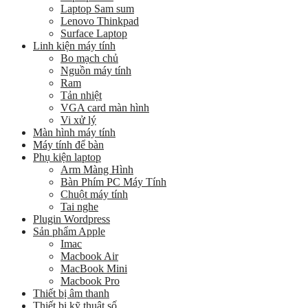
Laptop Sam sum
Lenovo Thinkpad
Surface Laptop
Linh kiện máy tính
Bo mạch chủ
Nguồn máy tính
Ram
Tản nhiệt
VGA card màn hình
Vi xử lý
Màn hình máy tính
Máy tính để bàn
Phụ kiện laptop
Arm Màng Hình
Bàn Phím PC Máy Tính
Chuột máy tính
Tai nghe
Plugin Wordpress
Sản phẩm Apple
Imac
Macbook Air
MacBook Mini
Macbook Pro
Thiết bị âm thanh
Thiết bị kỹ thuật số