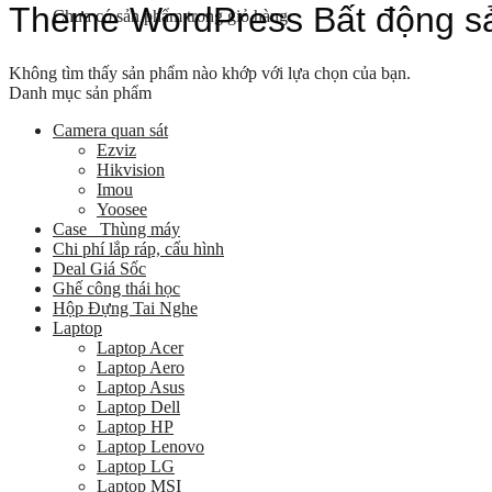
Theme WordPress Bất động s
Chưa có sản phẩm trong giỏ hàng.
Không tìm thấy sản phẩm nào khớp với lựa chọn của bạn.
Danh mục sản phẩm
Camera quan sát
Ezviz
Hikvision
Imou
Yoosee
Case _Thùng máy
Chi phí lắp ráp, cấu hình
Deal Giá Sốc
Ghế công thái học
Hộp Đựng Tai Nghe
Laptop
Laptop Acer
Laptop Aero
Laptop Asus
Laptop Dell
Laptop HP
Laptop Lenovo
Laptop LG
Laptop MSI