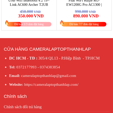
USB Wifi Bluetooth 4.2 TP-
Phát WiFi Ruijie RG-
Link AC600 Archer T2UB
EW1200G Pro AC1300 |
Nano Chính Hãng
Router WiFi Băng Tần Kép,
450.000
990.000
VNĐ
VNĐ
Mesh, Gigabit
Giá
Giá
Giá
Giá
350.000
VNĐ
890.000
VNĐ
gốc
hiện
gốc
hiện
là:
tại
là:
tại
Đã bán 1/3 đơn đặt hàng
Đã bán 7/7 đơn đặt hàng
450.000VNĐ.
là:
990.000VNĐ.
là:
350.000VNĐ.
890.000
CỬA HÀNG CAMERALAPTOPTHANHLAP
ĐC HCM - TĐ :
305/4 QL13 - P.Hiệp Bình - TP.HCM
Tel:
0372177993 - 0374383854
Email:
cameralaptopthanhlap@gmail.com
Website:
https://cameralaptopthanhlap.com/
Chính sách
Chính sách đổi trả hàng