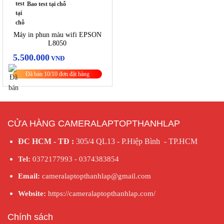
Bao test tại chỗ
Máy in phun màu wifi EPSON
L8050
5.500.000
VNĐ
Đã bán 10/10 đơn đặt hàng
CỬA HÀNG CAMERALAPTOPTHANHLAP
ĐC HCM - TĐ :
305/4 QL13 - P.Hiệp Bình - TP.HCM
Tel:
0372177993 - 0374383854
Email:
cameralaptopthanhlap@gmail.com
Website:
https://cameralaptopthanhlap.com/
Chính sách