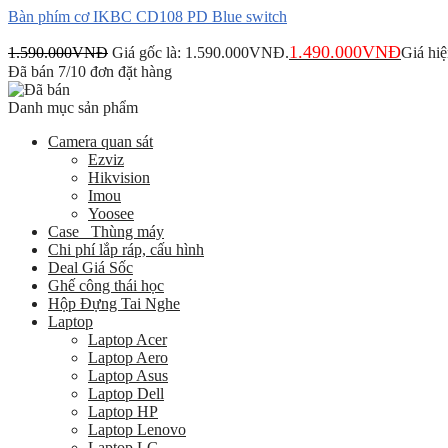
Bàn phím cơ IKBC CD108 PD Blue switch
1.490.000
VNĐ
1.590.000
VNĐ
Giá gốc là: 1.590.000VNĐ.
Giá hiệ
Đã bán 7/10 đơn đặt hàng
Danh mục sản phẩm
Camera quan sát
Ezviz
Hikvision
Imou
Yoosee
Case _Thùng máy
Chi phí lắp ráp, cấu hình
Deal Giá Sốc
Ghế công thái học
Hộp Đựng Tai Nghe
Laptop
Laptop Acer
Laptop Aero
Laptop Asus
Laptop Dell
Laptop HP
Laptop Lenovo
Laptop LG