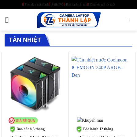
Skip
Free ship nội thành
Build PC
Bảo hành tận nơi
Cam kết giá tốt nhất
to
content
TẢN NHIỆT
-22%
-9%
Bảo hành 3 tháng
Bảo hành 12 tháng