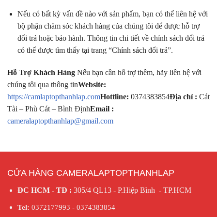
Nếu có bất kỳ vấn đề nào với sản phẩm, bạn có thể liên hệ với
bộ phận chăm sóc khách hàng của chúng tôi để được hỗ trợ
đổi trả hoặc bảo hành. Thông tin chi tiết về chính sách đổi trả
có thể được tìm thấy tại trang “Chính sách đổi trả”.
Hỗ Trợ Khách Hàng
Nếu bạn cần hỗ trợ thêm, hãy liên hệ với
chúng tôi qua thông tin
Website:
https://camlaptopthanhlap.com
Hottline:
0374383854
Địa chỉ :
Cát
Tài – Phù Cát – Bình Định
Email :
cameralaptopthanhlap@gmail.com
CỬA HÀNG CAMERALAPTOPTHANHLAP
ĐC HCM - TĐ :
305/4 QL13 - P.Hiệp Bình - TP.HCM
Tel:
0372177993 - 0374383854