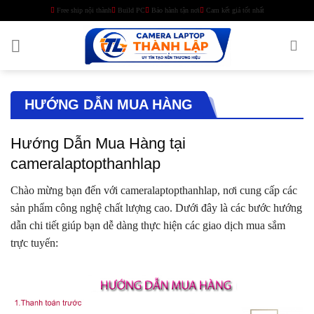
Skip
Free ship nội thành
Build PC
Bảo hành tận nơi
Cam kết giá tốt nhất
to
content
HƯỚNG DẪN MUA HÀNG
Hướng Dẫn Mua Hàng tại
cameralaptopthanhlap
Chào mừng bạn đến với cameralaptopthanhlap, nơi cung cấp các
sản phẩm công nghệ chất lượng cao. Dưới đây là các bước hướng
dẫn chi tiết giúp bạn dễ dàng thực hiện các giao dịch mua sắm
trực tuyến: