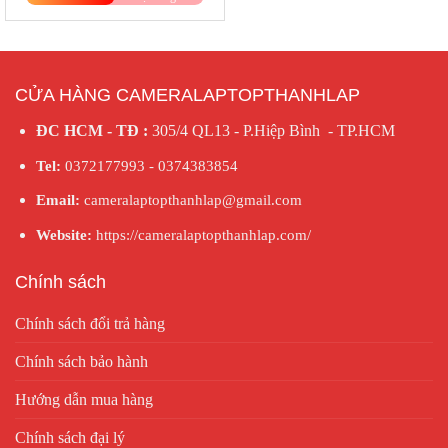
1.650.000VNĐ.
CỬA HÀNG CAMERALAPTOPTHANHLAP
ĐC HCM - TĐ :
305/4 QL13 - P.Hiệp Bình - TP.HCM
Tel:
0372177993 - 0374383854
Email:
cameralaptopthanhlap@gmail.com
Website:
https://cameralaptopthanhlap.com/
Chính sách
Chính sách đổi trả hàng
Chính sách bảo hành
Hướng dẫn mua hàng
Chính sách đại lý