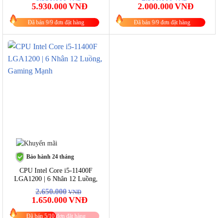
Giá
Giá
Giá
Giá
5.930.000
VNĐ
2.000.000
VNĐ
gốc
hiện
gốc
hiện
là:
tại
là:
tại
Đã bán 9/9 đơn đặt hàng
Đã bán 9/9 đơn đặt hàng
6.530.000VNĐ.
là:
2.500.000VNĐ.
là:
5.930.000VNĐ.
2.000.0
-38%
Bảo hành 24 tháng
CPU Intel Core i5-11400F
LGA1200 | 6 Nhân 12 Luồng,
Gaming Mạnh
2.650.000
VNĐ
Giá
Giá
1.650.000
VNĐ
gốc
hiện
là:
tại
Đã bán 5/10 đơn đặt hàng
2.650.000VNĐ.
là: