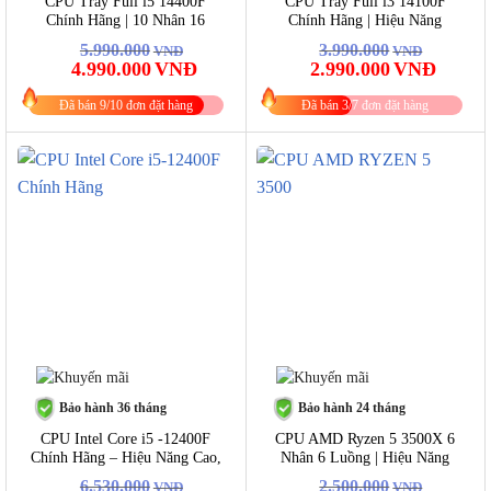
CPU Tray Full i5 14400F
CPU Tray Full i3 14100F
Chính Hãng | 10 Nhân 16
Chính Hãng | Hiệu Năng
Luồng, Turbo 4.7GHz
Gaming Mạnh
5.990.000
3.990.000
VNĐ
VNĐ
Giá
Giá
Giá
Giá
4.990.000
VNĐ
2.990.000
VNĐ
gốc
hiện
gốc
hiện
là:
tại
là:
tại
Đã bán 9/10 đơn đặt hàng
Đã bán 3/7 đơn đặt hàng
5.990.000VNĐ.
là:
3.990.000VNĐ.
là:
4.990.000VNĐ.
2.990.0
-9%
-20%
Bảo hành 36 tháng
Bảo hành 24 tháng
CPU Intel Core i5 -12400F
CPU AMD Ryzen 5 3500X 6
Chính Hãng – Hiệu Năng Cao,
Nhân 6 Luồng | Hiệu Năng
Hỗ Trợ DDR4/DDR5
Cao, Giá Tốt
6.530.000
2.500.000
VNĐ
VNĐ