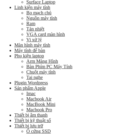
Surface Laptop
Linh kiện máy tính
Bo mạch chủ
Nguồn máy tính
Ram
Tản nhiệt
VGA card màn hình
Vi xử lý
Màn hình máy tính
Máy tính để bàn
Phụ kiện laptop
Arm Màng Hình
Bàn Phím PC Máy Tính
Chuột máy tính
Tai nghe
Plugin Wordpress
Sản phẩm Apple
Imac
Macbook Air
MacBook Mini
Macbook Pro
Thiết bị âm thanh
Thiết bị kỹ thuật số
Thiết bị lưu trữ
Ổ cứng SSD