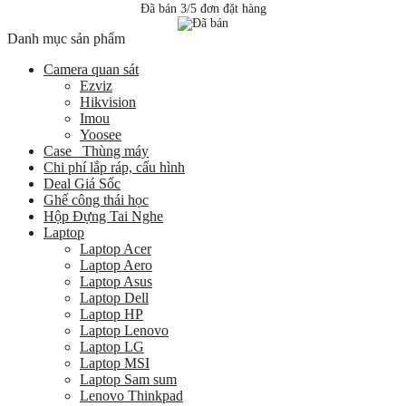
Đã bán 3/5 đơn đặt hàng
Danh mục sản phẩm
Camera quan sát
Ezviz
Hikvision
Imou
Yoosee
Case _Thùng máy
Chi phí lắp ráp, cấu hình
Deal Giá Sốc
Ghế công thái học
Hộp Đựng Tai Nghe
Laptop
Laptop Acer
Laptop Aero
Laptop Asus
Laptop Dell
Laptop HP
Laptop Lenovo
Laptop LG
Laptop MSI
Laptop Sam sum
Lenovo Thinkpad