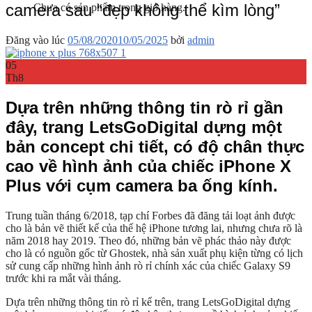
camera sau “đẹp không thể kìm lòng”
Chưa có sản phẩm trong giỏ hàng.
Đăng vào lúc
05/08/2020
10/05/2025
bởi
admin
05
Th8
Dựa trên những thông tin rò rỉ gần
đây, trang LetsGoDigital dựng một
bản concept chi tiết, có độ chân thực
cao về hình ảnh của chiếc iPhone X
Plus với cụm camera ba ống kính.
Trung tuần tháng 6/2018, tạp chí Forbes đã đăng tải loạt ảnh được
cho là bản vẽ thiết kế của thế hệ iPhone tương lai, nhưng chưa rõ là
năm 2018 hay 2019. Theo đó, những bản vẽ phác thảo này được
cho là có nguồn gốc từ Ghostek, nhà sản xuất phụ kiện từng có lịch
sử cung cấp những hình ảnh rò rỉ chính xác của chiếc Galaxy S9
trước khi ra mắt vài tháng.
Dựa trên những thông tin rò rỉ kể trên, trang LetsGoDigital dựng