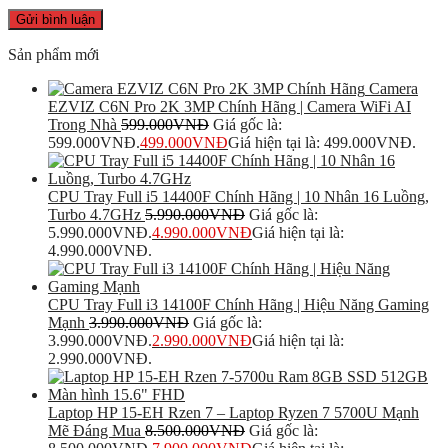
Sản phẩm mới
Camera
EZVIZ C6N Pro 2K 3MP Chính Hãng | Camera WiFi AI
Trong Nhà
599.000
VNĐ
Giá gốc là:
599.000VNĐ.
499.000
VNĐ
Giá hiện tại là: 499.000VNĐ.
CPU Tray Full i5 14400F Chính Hãng | 10 Nhân 16 Luồng,
Turbo 4.7GHz
5.990.000
VNĐ
Giá gốc là:
5.990.000VNĐ.
4.990.000
VNĐ
Giá hiện tại là:
4.990.000VNĐ.
CPU Tray Full i3 14100F Chính Hãng | Hiệu Năng Gaming
Mạnh
3.990.000
VNĐ
Giá gốc là:
3.990.000VNĐ.
2.990.000
VNĐ
Giá hiện tại là:
2.990.000VNĐ.
Laptop HP 15-EH Rzen 7 – Laptop Ryzen 7 5700U Mạnh
Mẽ Đáng Mua
8.500.000
VNĐ
Giá gốc là: