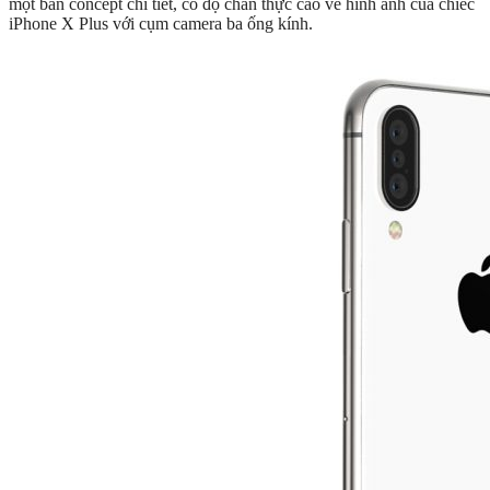
một bản concept chi tiết, có độ chân thực cao về hình ảnh của chiếc
iPhone X Plus với cụm camera ba ống kính.