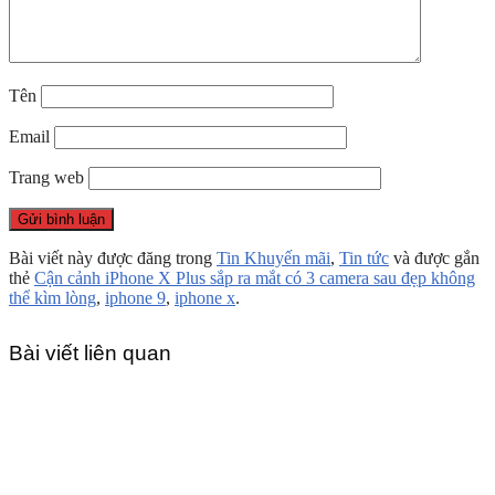
Tên
Email
Trang web
Bài viết này được đăng trong
Tin Khuyến mãi
,
Tin tức
và được gắn
thẻ
Cận cảnh iPhone X Plus sắp ra mắt có 3 camera sau đẹp không
thể kìm lòng
,
iphone 9
,
iphone x
.
Bài viết liên quan