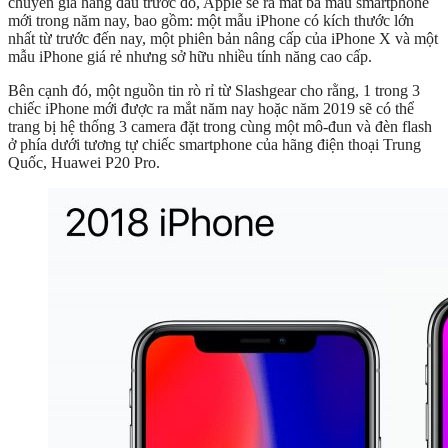
chuyên gia hàng đầu trước đó, Apple sẽ ra mắt ba mẫu smartphone
mới trong năm nay, bao gồm: một mẫu iPhone có kích thước lớn
nhất từ trước đến nay, một phiên bản nâng cấp của iPhone X và một
mẫu iPhone giá rẻ nhưng sở hữu nhiều tính năng cao cấp.
Bên cạnh đó, một nguồn tin rò rỉ từ Slashgear cho rằng, 1 trong 3
chiếc iPhone mới được ra mắt năm nay hoặc năm 2019 sẽ có thể
trang bị hệ thống 3 camera đặt trong cùng một mô-đun và đèn flash
ở phía dưới tương tự chiếc smartphone của hãng điện thoại Trung
Quốc, Huawei P20 Pro.