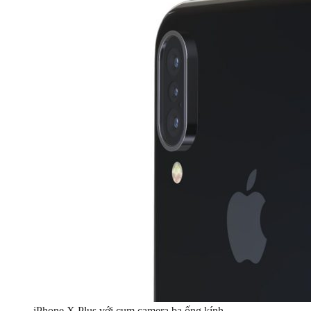
iPhone X Plus với cụm camera ba ống kính