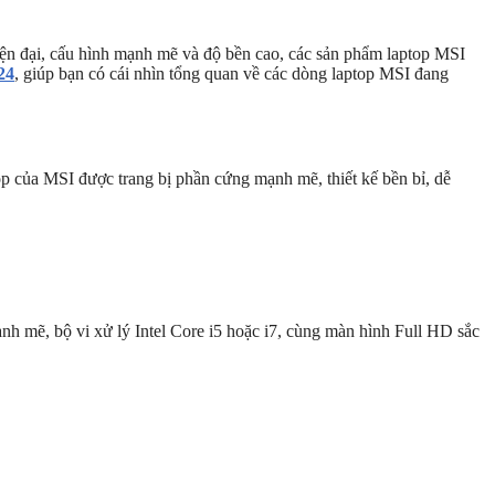
iện đại, cấu hình mạnh mẽ và độ bền cao, các sản phẩm laptop MSI
24
, giúp bạn có cái nhìn tổng quan về các dòng laptop MSI đang
op của MSI được trang bị phần cứng mạnh mẽ, thiết kế bền bỉ, dễ
h mẽ, bộ vi xử lý Intel Core i5 hoặc i7, cùng màn hình Full HD sắc