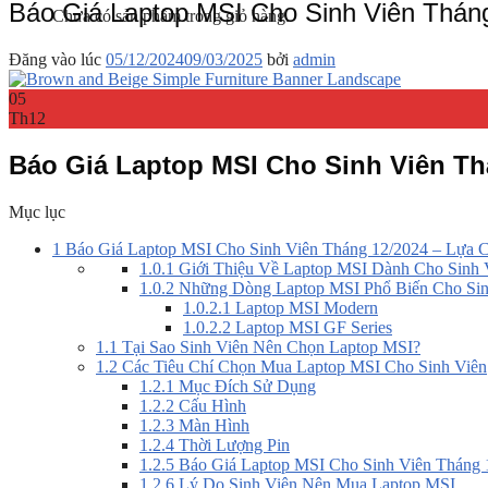
Báo Giá Laptop MSI Cho Sinh Viên Thán
Chưa có sản phẩm trong giỏ hàng.
Đăng vào lúc
05/12/2024
09/03/2025
bởi
admin
05
Th12
Báo Giá Laptop MSI Cho Sinh Viên Th
Mục lục
1
Báo Giá Laptop MSI Cho Sinh Viên Tháng 12/2024 – Lựa C
1.0.1
Giới Thiệu Về Laptop MSI Dành Cho Sinh 
1.0.2
Những Dòng Laptop MSI Phổ Biến Cho Sin
1.0.2.1
Laptop MSI Modern
1.0.2.2
Laptop MSI GF Series
1.1
Tại Sao Sinh Viên Nên Chọn Laptop MSI?
1.2
Các Tiêu Chí Chọn Mua Laptop MSI Cho Sinh Viên
1.2.1
Mục Đích Sử Dụng
1.2.2
Cấu Hình
1.2.3
Màn Hình
1.2.4
Thời Lượng Pin
1.2.5
Báo Giá Laptop MSI Cho Sinh Viên Tháng 
1.2.6
Lý Do Sinh Viên Nên Mua Laptop MSI