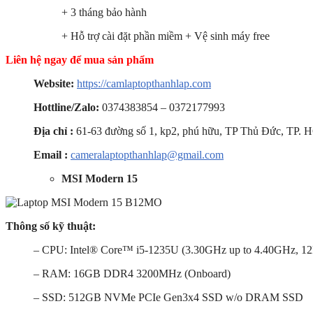
+ 3 tháng bảo hành
+ Hỗ trợ cài đặt phần miềm + Vệ sinh máy free
Liên hệ ngay để mua sản phẩm
Website:
https://camlaptopthanhlap.com
Hottline/Zalo:
0374383854 – 0372177993
Địa chỉ :
61-63 đường số 1, kp2, phú hữu, TP Thủ Đức, TP. 
Email :
cameralaptopthanhlap@gmail.com
MSI Modern 15
Thông số kỹ thuật:
– CPU: Intel® Core™ i5-1235U (3.30GHz up to 4.40GHz, 1
– RAM: 16GB DDR4 3200MHz (Onboard)
– SSD: 512GB NVMe PCIe Gen3x4 SSD w/o DRAM SSD