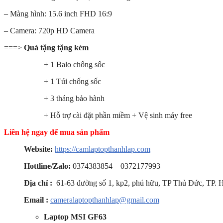
– Màng hình: 15.6 inch FHD 16:9
– Camera: 720p HD Camera
===>
Quà tặng tặng kèm
+ 1 Balo chống sốc
+ 1 Túi chống sốc
+ 3 tháng bảo hành
+ Hỗ trợ cài đặt phần miềm + Vệ sinh máy free
Liên hệ ngay để mua sản phẩm
Website:
https://camlaptopthanhlap.com
Hottline/Zalo:
0374383854 – 0372177993
Địa chỉ :
61-63 đường số 1, kp2, phú hữu, TP Thủ Đức, TP. 
Email :
cameralaptopthanhlap@gmail.com
Laptop MSI GF63