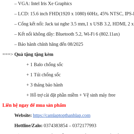
– VGA: Intel Iris Xe Graphics
– LCD: 15.6 inch FHD(1920 x 1080) 60Hz, 45% NTSC, IPS-
– Cổng kết nối: Jack tai nghe 3.5 mm,1 x USB 3.2, HDMI, 2 
– Kết nối không dây: Bluetooth 5.2, Wi-Fi 6 (802.11ax)
– Bảo hành chính hãng đến 08/2025
===>
Quà tặng tặng kèm
+ 1 Balo chống sốc
+ 1 Túi chống sốc
+ 3 tháng bảo hành
+ Hỗ trợ cài đặt phần miềm + Vệ sinh máy free
Liên hệ ngay để mua sản phẩm
Website:
https://camlaptopthanhlap.com
Hottline/Zalo:
0374383854 – 0372177993