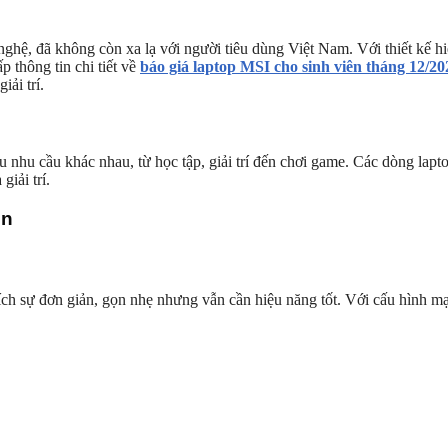
ghệ, đã không còn xa lạ với người tiêu dùng Việt Nam. Với thiết kế h
p thông tin chi tiết về
báo giá laptop MSI cho sinh viên tháng 12/20
ải trí.
u nhu cầu khác nhau, từ học tập, giải trí đến chơi game. Các dòng lapt
iải trí.
ên
h sự đơn giản, gọn nhẹ nhưng vẫn cần hiệu năng tốt. Với cấu hình mạn