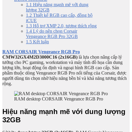
1.1
Hiệu năng mạnh mẽ với dung
lượng 32GB
1.2
Thiết kế RGB cao cấp, đồng bộ
iCUE
1.3
Hỗ trợ XMP 2.0, tương thích rộng
1.4
Lý do nên chọn Corsair
Vengeance RGB Pro 32GB
1.5
Kết luận
RAM CORSAIR Vengeance RGB Pro
CMW32GX4M2D3000C16 (2x16GB)
là lựa chọn nâng cấp lý
tưởng cho PC gaming, workstation và máy tính đồ họa cần dung
lượng lớn, hoạt động ổn định và ngoại hình RGB cao cấp. Sản
phẩm thuộc dòng Vengeance RGB Pro nổi tiếng của Corsair, được
người dùng tin chọn nhờ hiệu năng bền bỉ và khả năng tương thích
rộng.
RAM desktop CORSAIR Vengeance RGB Pro
Hiệu năng mạnh mẽ với dung lượng
32GB