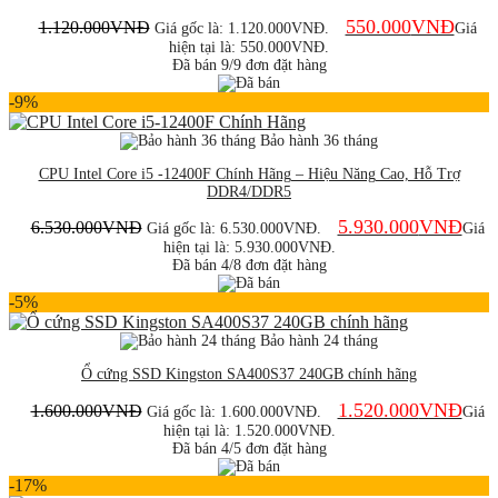
550.000
VNĐ
1.120.000
VNĐ
Giá gốc là: 1.120.000VNĐ.
Giá
hiện tại là: 550.000VNĐ.
Đã bán 9/9 đơn đặt hàng
-9%
Bảo hành 36 tháng
CPU Intel Core i5 -12400F Chính Hãng – Hiệu Năng Cao, Hỗ Trợ
DDR4/DDR5
5.930.000
VNĐ
6.530.000
VNĐ
Giá gốc là: 6.530.000VNĐ.
Giá
hiện tại là: 5.930.000VNĐ.
Đã bán 4/8 đơn đặt hàng
-5%
Bảo hành 24 tháng
Ổ cứng SSD Kingston SA400S37 240GB chính hãng
1.520.000
VNĐ
1.600.000
VNĐ
Giá gốc là: 1.600.000VNĐ.
Giá
hiện tại là: 1.520.000VNĐ.
Đã bán 4/5 đơn đặt hàng
-17%