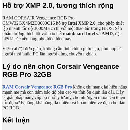
Hỗ trợ XMP 2.0, tương thích rộng
RAM CORSAIR Vengeance RGB Pro
CMW32GX4M2D3000C16 hỗ trợ
Intel XMP 2.0
, cho phép thiết
lập nhanh tốc độ 3000MHz chỉ với một thao tác trong BIOS. Sản
phẩm tương thích tốt với hầu hết
mainboard Intel và AMD
, đặc
biệt là các nền tảng phổ biến hiện nay.
Việc cài đặt đơn giản, không cần tinh chỉnh phức tạp, phù hợp cả
người mới build PC lẫn người dùng chuyên nghiệp.
Lý do nên chọn Corsair Vengeance
RGB Pro 32GB
RAM Corsair Vengeance RGB Pro
không chỉ mang lại hiệu năng
mạnh mẽ mà còn đảm bảo độ bền cao và tính ổn định lâu dài. Đây
là giải pháp nâng cấp bộ nhớ lý tưởng cho những ai muốn cải thiện
tốc độ xử lý, tăng khả năng đa nhiệm và hoàn thiện vẻ đẹp cho dàn
PC RGB.
Kết luận