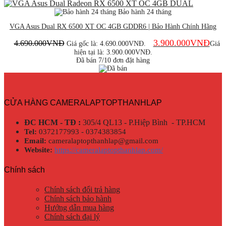
Bảo hành 24 tháng
VGA Asus Dual RX 6500 XT OC 4GB GDDR6 | Bảo Hành Chính Hãng
3.900.000
VNĐ
4.690.000
VNĐ
Giá gốc là: 4.690.000VNĐ.
Giá
hiện tại là: 3.900.000VNĐ.
Đã bán 7/10 đơn đặt hàng
CỬA HÀNG CAMERALAPTOPTHANHLAP
ĐC HCM - TĐ :
305/4 QL13 - P.Hiệp Bình - TP.HCM
Tel:
0372177993 - 0374383854
Email:
cameralaptopthanhlap@gmail.com
Website:
https://cameralaptopthanhlap.com/
Chính sách
Chính sách đổi trả hàng
Chính sách bảo hành
Hướng dẫn mua hàng
Chính sách đại lý