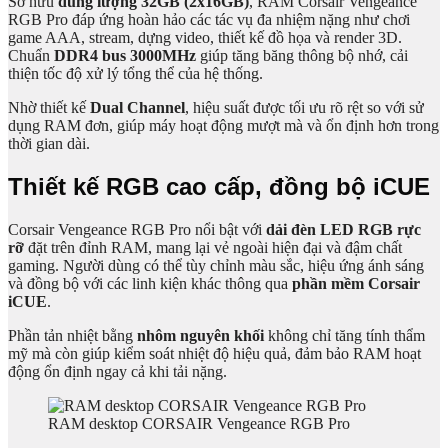
Sở hữu
dung lượng 32GB (2x16GB)
, RAM Corsair Vengeance
RGB Pro đáp ứng hoàn hảo các tác vụ đa nhiệm nặng như chơi
game AAA, stream, dựng video, thiết kế đồ họa và render 3D.
Chuẩn
DDR4 bus 3000MHz
giúp tăng băng thông bộ nhớ, cải
thiện tốc độ xử lý tổng thể của hệ thống.
Nhờ thiết kế
Dual Channel
, hiệu suất được tối ưu rõ rệt so với sử
dụng RAM đơn, giúp máy hoạt động mượt mà và ổn định hơn trong
thời gian dài.
Thiết kế RGB cao cấp, đồng bộ iCUE
Corsair Vengeance RGB Pro nổi bật với
dải đèn LED RGB rực
rỡ
đặt trên đỉnh RAM, mang lại vẻ ngoài hiện đại và đậm chất
gaming. Người dùng có thể tùy chỉnh màu sắc, hiệu ứng ánh sáng
và đồng bộ với các linh kiện khác thông qua
phần mềm Corsair
iCUE
.
Phần tản nhiệt bằng
nhôm nguyên khối
không chỉ tăng tính thẩm
mỹ mà còn giúp kiểm soát nhiệt độ hiệu quả, đảm bảo RAM hoạt
động ổn định ngay cả khi tải nặng.
RAM desktop CORSAIR Vengeance RGB Pro