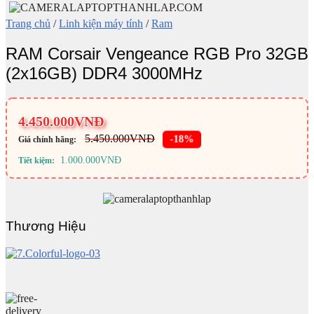
Trang chủ
/
Linh kiện máy tính
/
Ram
RAM Corsair Vengeance RGB Pro 32GB
(2x16GB) DDR4 3000MHz
4.450.000
VNĐ
5.450.000
VNĐ
-18%
Giá chính hãng:
1.000.000
VNĐ
Tiết kiệm:
Thương Hiệu