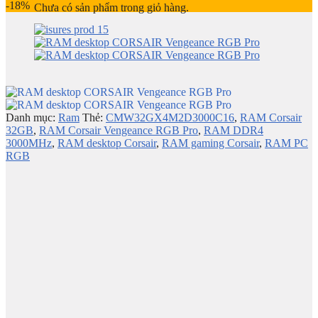
-18%
Chưa có sản phẩm trong giỏ hàng.
Danh mục:
Ram
Thẻ:
CMW32GX4M2D3000C16
,
RAM Corsair
32GB
,
RAM Corsair Vengeance RGB Pro
,
RAM DDR4
3000MHz
,
RAM desktop Corsair
,
RAM gaming Corsair
,
RAM PC
RGB