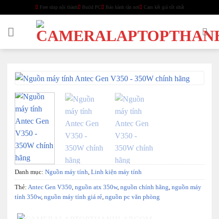
Skip
Free ship nội thành
Build PC
Bảo hành tận nơi
Cam kết giá tốt nhất
to
content
-22%
Danh mục:
Nguồn máy tính
,
Linh kiện máy tính
Thẻ:
Antec Gen V350
,
nguồn atx 350w
,
nguồn chính hãng
,
nguồn máy
tính 350w
,
nguồn máy tính giá rẻ
,
nguồn pc văn phòng