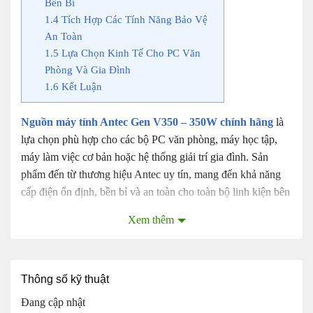
Bền Bỉ
1.4
Tích Hợp Các Tính Năng Bảo Vệ
An Toàn
1.5
Lựa Chọn Kinh Tế Cho PC Văn
Phòng Và Gia Đình
1.6
Kết Luận
Nguồn máy tính Antec Gen V350 – 350W chính hãng
là
lựa chọn phù hợp cho các bộ PC văn phòng, máy học tập,
máy làm việc cơ bản hoặc hệ thống giải trí gia đình. Sản
phẩm đến từ thương hiệu Antec uy tín, mang đến khả năng
cấp điện ổn định, bền bỉ và an toàn cho toàn bộ linh kiện bên
trong máy tính.
Xem thêm
Nguồn máy tính Antec Gen V350 – 350W chính hãng
Thông số kỹ thuật
Đang cập nhật
Thiết Kế Gọn Gàng, Phù Hợp Nhiều Cấu