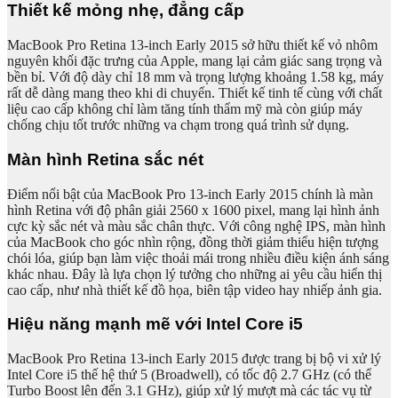
Thiết kế mỏng nhẹ, đẳng cấp
MacBook Pro Retina 13-inch Early 2015 sở hữu thiết kế vỏ nhôm
nguyên khối đặc trưng của Apple, mang lại cảm giác sang trọng và
bền bỉ. Với độ dày chỉ 18 mm và trọng lượng khoảng 1.58 kg, máy
rất dễ dàng mang theo khi di chuyển. Thiết kế tinh tế cùng với chất
liệu cao cấp không chỉ làm tăng tính thẩm mỹ mà còn giúp máy
chống chịu tốt trước những va chạm trong quá trình sử dụng.
Màn hình Retina sắc nét
Điểm nổi bật của MacBook Pro 13-inch Early 2015 chính là màn
hình Retina với độ phân giải 2560 x 1600 pixel, mang lại hình ảnh
cực kỳ sắc nét và màu sắc chân thực. Với công nghệ IPS, màn hình
của MacBook cho góc nhìn rộng, đồng thời giảm thiểu hiện tượng
chói lóa, giúp bạn làm việc thoải mái trong nhiều điều kiện ánh sáng
khác nhau. Đây là lựa chọn lý tưởng cho những ai yêu cầu hiển thị
cao cấp, như nhà thiết kế đồ họa, biên tập video hay nhiếp ảnh gia.
Hiệu năng mạnh mẽ với Intel Core i5
MacBook Pro Retina 13-inch Early 2015 được trang bị bộ vi xử lý
Intel Core i5 thế hệ thứ 5 (Broadwell), có tốc độ 2.7 GHz (có thể
Turbo Boost lên đến 3.1 GHz), giúp xử lý mượt mà các tác vụ từ