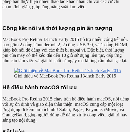
phép bạn thực hiện nhiều thao tác khác nhau chỉ với các cử chỉ
chạm đơn giản, giúp tăng năng suất làm việc.
Cổng kết nối và thời lượng pin ấn tượng
MacBook Pro Retina 13-inch Early 2015 hỗ trợ nhiều cổng kết nối,
bao gồm 2 cổng Thunderbolt 2, 2 cổng USB 3.0, và 1 cổng HDMI,
giúp kết nối dễ dàng với các thiết bị ngoại vi. Đặc biệt, thời lượng
pin của máy có thể kéo dài đến 10 giờ sử dụng liên tục, đáp ứng
nhu cầu làm việc và giải trí suốt cả ngày mà không cần phải sạc lại.
Giới thiệu về MacBook Pro Retina 13-inch Early 2015
Hệ điều hành macOS tối ưu
MacBook Pro Retina 2015 chạy trên hệ điều hành macOS, nổi tiếng
với sự ổn định và giao diện thân thiện. macOS cung cấp một loạt
ứng dụng đi kèm hữu ích như Safari, Pages, Keynote, iMovie, và
GarageBand, giúp người dùng dễ dàng xử lý công việc, giải trí hay
sáng tạo nội dung.
Kết luận