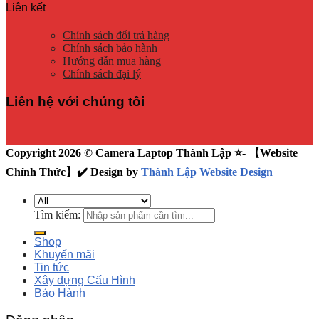
Liên kết
Chính sách đổi trả hàng
Chính sách bảo hành
Hướng dẫn mua hàng
Chính sách đại lý
Liên hệ với chúng tôi
Copyright 2026 © Camera Laptop Thành Lập ⭐️- 【Website
Chính Thức】✔️ Design by
Thành Lập Website Design
Tìm kiếm:
Shop
Khuyến mãi
Tin tức
Xây dựng Cấu Hình
Bảo Hành