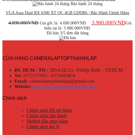
Bảo hành 24 tháng
VGA Asus Dual RX 6500 XT OC 4GB GDDR6 | Bảo Hành Chính Hãng
3.900.000
VNĐ
4.690.000
VNĐ
Giá gốc là: 4.690.000VNĐ.
Giá
hiện tại là: 3.900.000VNĐ.
Đã bán 3/5 đơn đặt hàng
CỬA HÀNG CAMERALAPTOPTHANHLAP
ĐC HCM - TĐ :
305/4 QL13 - P.Hiệp Bình - TP.HCM
Tel:
0372177993 - 0374383854
Email:
cameralaptopthanhlap@gmail.com
Website:
https://cameralaptopthanhlap.com/
Chính sách
Chính sách đổi trả hàng
Chính sách bảo hành
Hướng dẫn mua hàng
Chính sách đại lý