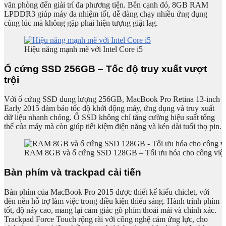
văn phòng đến giải trí đa phương tiện. Bên cạnh đó, 8GB RAM
LPDDR3 giúp máy đa nhiệm tốt, dễ dàng chạy nhiều ứng dụng
cùng lúc mà không gặp phải hiện tượng giật lag.
Hiệu năng mạnh mẽ với Intel Core i5
Ổ cứng SSD 256GB – Tốc độ truy xuất vượt
trội
Với ổ cứng SSD dung lượng 256GB, MacBook Pro Retina 13-inch
Early 2015 đảm bảo tốc độ khởi động máy, ứng dụng và truy xuất
dữ liệu nhanh chóng. Ổ SSD không chỉ tăng cường hiệu suất tổng
thể của máy mà còn giúp tiết kiệm điện năng và kéo dài tuổi thọ pin.
RAM 8GB và ổ cứng SSD 128GB – Tối ưu hóa cho công việ
Bàn phím và trackpad cải tiến
Bàn phím của MacBook Pro 2015 được thiết kế kiểu chiclet, với
đèn nền hỗ trợ làm việc trong điều kiện thiếu sáng. Hành trình phím
tốt, độ nảy cao, mang lại cảm giác gõ phím thoải mái và chính xác.
Trackpad Force Touch rộng rãi với công nghệ cảm ứng lực, cho