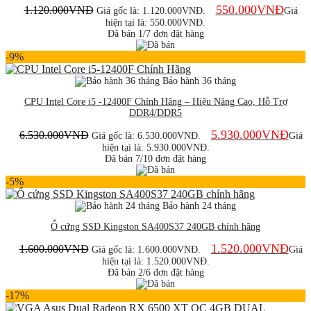
550.000
VNĐ
1.120.000
VNĐ
Giá gốc là: 1.120.000VNĐ.
Giá
hiện tại là: 550.000VNĐ.
Đã bán 1/7 đơn đặt hàng
-9%
Bảo hành 36 tháng
CPU Intel Core i5 -12400F Chính Hãng – Hiệu Năng Cao, Hỗ Trợ
DDR4/DDR5
5.930.000
VNĐ
6.530.000
VNĐ
Giá gốc là: 6.530.000VNĐ.
Giá
hiện tại là: 5.930.000VNĐ.
Đã bán 7/10 đơn đặt hàng
-5%
Bảo hành 24 tháng
Ổ cứng SSD Kingston SA400S37 240GB chính hãng
1.520.000
VNĐ
1.600.000
VNĐ
Giá gốc là: 1.600.000VNĐ.
Giá
hiện tại là: 1.520.000VNĐ.
Đã bán 2/6 đơn đặt hàng
-17%