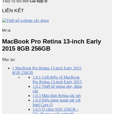
Thay cũ đổi mới
Giá hợp lý
LIÊN KẾT
Mô tả
MacBook Pro Retina 13-inch Early
2015 8GB 256GB
Mục lục
1
MacBook Pro Retina 13-inch Early 2015
8GB 256GB
1.0.1
Giới thiệu về MacBook
Pro Retina 13-inch Early 2015
1.0.2
Thiết kế mỏng nhẹ, đẳng
cấp
1.0.3
Màn hình Retina sắc nét
1.0.4
Hiệu năng mạnh mẽ với
Intel Core i5
1.0.5
Ổ cứng SSD 256GB –
Tốc độ truy xuất vượt trội