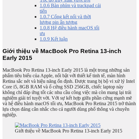
1.0.6
Bàn phím và trackpad cải
tiến
1.0.7
Cổng kết nối và thời
lượng pin ấn tượng
1.0.8
Hệ điều hành macOS tối
ưu
1.0.9
Kết luận
Giới thiệu về MacBook Pro Retina 13-inch
Early 2015
MacBook Pro Retina 13-inch Early 2015 là một trong những sản
phẩm tiêu biểu của Apple, nổi bật với thiết kế tinh tế, màn hình
Retina sắc nét và hiệu năng ổn định. Được trang bị bộ vi xử lý Intel
Core i5, 8GB RAM và ổ cứng SSD 256GB, chiếc laptop này
không chỉ đáp ứng tốt các nhu cầu công việc mà còn mang lại trải
nghiệm giải trí tuyệt vời. Với sự kết hợp giữa phần cứng mạnh mẽ
và hệ điều hành macOS tối ưu, MacBook Pro Retina 2015 trở thành
lựa chọn đáng cân nhắc cho cả người dùng phổ thông và chuyên
nghiệp.
Giới thiệu về MacBook Pro Retina 13-inch Early 2015