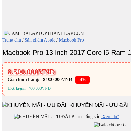
Trang chủ
/
Sản phẩm Apple
/
Macbook Pro
Macbook Pro 13 inch 2017 Core i5 Ra
8.500.000
VNĐ
Giá chính hãng:
8.900.000
VNĐ
-4%
Tiết kiệm:
400.000
VNĐ
KHUYẾN MÃI - ƯU ĐÃI
Balo chống sốc.
Xem thử