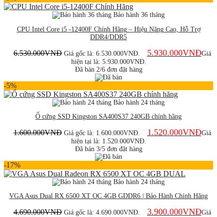
Bảo hành 36 tháng
CPU Intel Core i5 -12400F Chính Hãng – Hiệu Năng Cao, Hỗ Trợ
DDR4/DDR5
5.930.000
VNĐ
6.530.000
VNĐ
Giá gốc là: 6.530.000VNĐ.
Giá
hiện tại là: 5.930.000VNĐ.
Đã bán 2/6 đơn đặt hàng
-5%
Bảo hành 24 tháng
Ổ cứng SSD Kingston SA400S37 240GB chính hãng
1.520.000
VNĐ
1.600.000
VNĐ
Giá gốc là: 1.600.000VNĐ.
Giá
hiện tại là: 1.520.000VNĐ.
Đã bán 3/5 đơn đặt hàng
-17%
Bảo hành 24 tháng
VGA Asus Dual RX 6500 XT OC 4GB GDDR6 | Bảo Hành Chính Hãng
3.900.000
VNĐ
4.690.000
VNĐ
Giá gốc là: 4.690.000VNĐ.
Giá