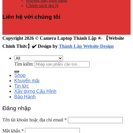
Hướng dẫn mua hàng
Chính sách đại lý
Liên hệ với chúng tôi
Copyright 2026 © Camera Laptop Thành Lập ⭐️- 【Website
Chính Thức】✔️ Design by
Thành Lập Website Design
Tìm kiếm:
Shop
Khuyến mãi
Tin tức
Xây dựng Cấu Hình
Bảo Hành
Đăng nhập
Tên tài khoản hoặc địa chỉ email
*
Mật khẩu
*