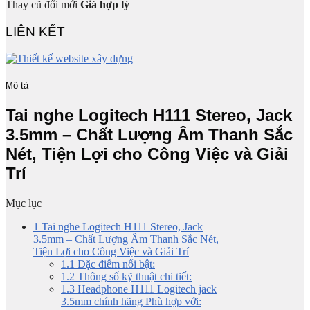
Thay cũ đổi mới
Giá hợp lý
LIÊN KẾT
Mô tả
Tai nghe Logitech H111 Stereo, Jack
3.5mm – Chất Lượng Âm Thanh Sắc
Nét, Tiện Lợi cho Công Việc và Giải
Trí
Mục lục
1
Tai nghe Logitech H111 Stereo, Jack
3.5mm – Chất Lượng Âm Thanh Sắc Nét,
Tiện Lợi cho Công Việc và Giải Trí
1.1
Đặc điểm nổi bật:
1.2
Thông số kỹ thuật chi tiết:
1.3
Headphone H111 Logitech jack
3.5mm chính hãng Phù hợp với: