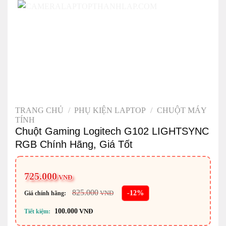
TRANG CHỦ
/
PHỤ KIỆN LAPTOP
/
CHUỘT MÁY
TÍNH
Chuột Gaming Logitech G102 LIGHTSYNC
RGB Chính Hãng, Giá Tốt
725.000
VNĐ
825.000
-12%
VNĐ
Giá chính hãng:
100.000
VNĐ
Tiết kiệm: