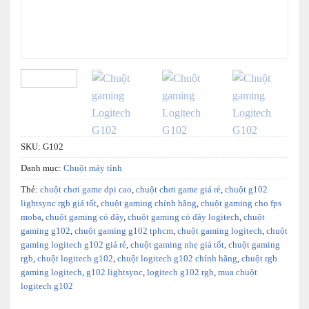
SKU:
G102
Danh mục:
Chuột máy tính
Thẻ:
chuột chơi game dpi cao
,
chuột chơi game giá rẻ
,
chuột g102
lightsync rgb giá tốt
,
chuột gaming chính hãng
,
chuột gaming cho fps
moba
,
chuột gaming có dây
,
chuột gaming có dây logitech
,
chuột
gaming g102
,
chuột gaming g102 tphcm
,
chuột gaming logitech
,
chuột
gaming logitech g102 giá rẻ
,
chuột gaming nhẹ giá tốt
,
chuột gaming
rgb
,
chuột logitech g102
,
chuột logitech g102 chính hãng
,
chuột rgb
gaming logitech
,
g102 lightsync
,
logitech g102 rgb
,
mua chuột
logitech g102