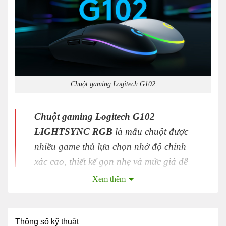
Chuột gaming Logitech G102
Chuột gaming Logitech G102
LIGHTSYNC RGB
là mẫu chuột được
nhiều game thủ lựa chọn nhờ độ chính
xác cao, thiết kế gọn nhẹ và mức giá dễ
tiếp cận.
Xem thêm
Thiết kế cổ điển
Logitech
G102
LIGHTSYNC RGB sở hữu
Thông số kỹ thuật