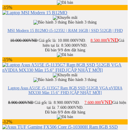
-15%
Bảo hành 3 tháng
MSI Modern 15 B12MO i5-1235U | RAM 16GB | SSD 512GB | FHD
VNĐ
10.000.000
VNĐ
Giá gốc là: 10.000.000VNĐ.
8.500.000
Giá
hiện tại là: 8.500.000VNĐ.
Đã bán 9/9 đơn đặt hàng
-15%
Bảo hành 3 tháng
Laptop Asus A515E i5-1135G7 Ram 8GB SSD 512GB VGA nVIDIA
MX330 Màn 15.6″ FHD.[CẬP NHẬT MỚI]
VNĐ
8.900.000
VNĐ
Giá gốc là: 8.900.000VNĐ.
7.600.000
Giá hiện
tại là: 7.600.000VNĐ.
Đã bán 8/9 đơn đặt hàng
-12%