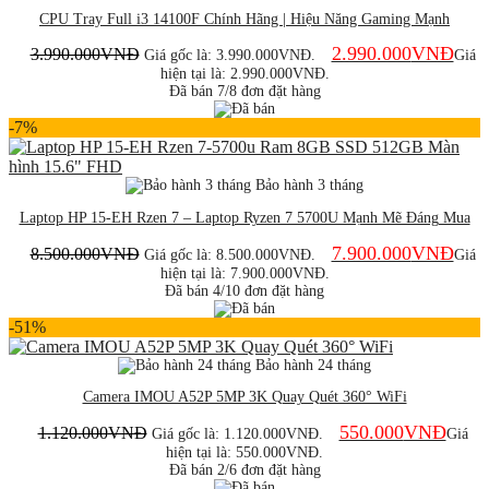
CPU Tray Full i3 14100F Chính Hãng | Hiệu Năng Gaming Mạnh
2.990.000
VNĐ
3.990.000
VNĐ
Giá gốc là: 3.990.000VNĐ.
Giá
hiện tại là: 2.990.000VNĐ.
Đã bán 7/8 đơn đặt hàng
-7%
Bảo hành 3 tháng
Laptop HP 15-EH Rzen 7 – Laptop Ryzen 7 5700U Mạnh Mẽ Đáng Mua
7.900.000
VNĐ
8.500.000
VNĐ
Giá gốc là: 8.500.000VNĐ.
Giá
hiện tại là: 7.900.000VNĐ.
Đã bán 4/10 đơn đặt hàng
-51%
Bảo hành 24 tháng
Camera IMOU A52P 5MP 3K Quay Quét 360° WiFi
550.000
VNĐ
1.120.000
VNĐ
Giá gốc là: 1.120.000VNĐ.
Giá
hiện tại là: 550.000VNĐ.
Đã bán 2/6 đơn đặt hàng