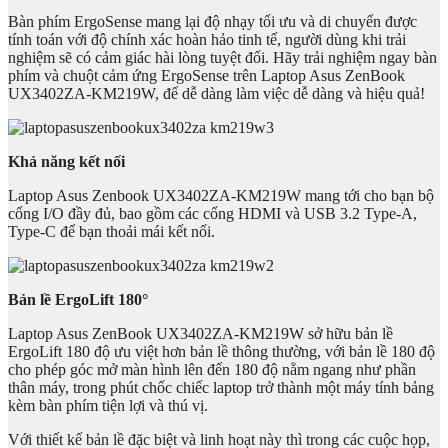
Bàn phím ErgoSense mang lại độ nhạy tối ưu và di chuyển được
tính toán với độ chính xác hoàn hảo tinh tế, người dùng khi trải
nghiệm sẽ có cảm giác hài lòng tuyệt đối. Hãy trải nghiệm ngay bàn
phím và chuột cảm ứng ErgoSense trên Laptop Asus ZenBook
UX3402ZA-KM219W, để dễ dàng làm việc dễ dàng và hiệu quả!
Khả năng kết nối
Laptop Asus Zenbook UX3402ZA-KM219W mang tới cho bạn bộ
cổng I/O đầy đủ, bao gồm các cổng HDMI và USB 3.2 Type-A,
Type-C để bạn thoải mái kết nối.
Bản lề ErgoLift 180°
Laptop Asus ZenBook UX3402ZA-KM219W sở hữu bản lề
ErgoLift 180 độ ưu việt hơn bản lề thông thường, với bản lề 180 độ
cho phép góc mở màn hình lên đến 180 độ nằm ngang như phần
thân máy, trong phút chốc chiếc laptop trở thành một máy tính bảng
kèm bàn phím tiện lợi và thú vị.
Với thiết kế bản lề đặc biệt và linh hoạt này thì trong các cuộc họp,