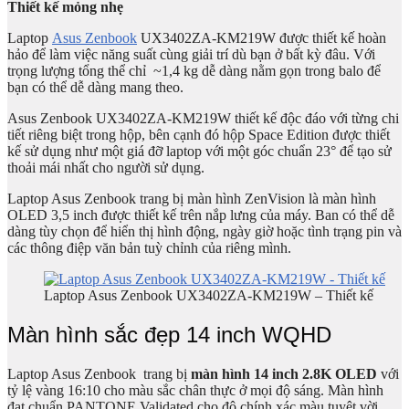
Thiết kế mỏng nhẹ
Laptop
Asus Zenbook
UX3402ZA-KM219W được thiết kế hoàn
hảo để làm việc năng suất cùng giải trí dù bạn ở bất kỳ đâu. Với
trọng lượng tổng thể chỉ ~1,4 kg dễ dàng nằm gọn trong balo để
bạn có thể dễ dàng mang theo.
Asus Zenbook UX3402ZA-KM219W thiết kế độc đáo với từng chi
tiết riêng biệt trong hộp, bên cạnh đó hộp Space Edition được thiết
kế sử dụng như một giá đỡ laptop với một góc chuẩn 23° để tạo sử
thoải mái nhất cho người sử dụng.
Laptop Asus Zenbook trang bị màn hình ZenVision là màn hình
OLED 3,5 inch được thiết kế trên nắp lưng của máy. Ban có thể dễ
dàng tùy chọn để hiển thị hình động, ngày giờ hoặc tình trạng pin và
các thông điệp văn bản tuỳ chỉnh của riêng mình.
Laptop Asus Zenbook UX3402ZA-KM219W – Thiết kế
Màn hình sắc đẹp 14 inch WQHD
Laptop Asus Zenbook trang bị
màn hình 14 inch 2.8K OLED
với
tỷ lệ vàng 16:10 cho màu sắc chân thực ở mọi độ sáng. Màn hình
đạt chuẩn PANTONE Validated cho độ chính xác màu tuyệt vời