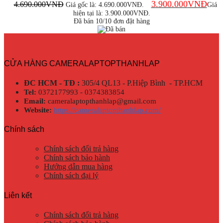
3.900.000
VNĐ
4.690.000
VNĐ
Giá gốc là: 4.690.000VNĐ.
Giá
hiện tại là: 3.900.000VNĐ.
Đã bán 10/10 đơn đặt hàng
CỬA HÀNG CAMERALAPTOPTHANHLAP
ĐC HCM - TĐ :
305/4 QL13 - P.Hiệp Bình - TP.HCM
Tel:
0372177993 - 0374383854
Email:
cameralaptopthanhlap@gmail.com
Website:
https://cameralaptopthanhlap.com/
Chính sách
Chính sách đổi trả hàng
Chính sách bảo hành
Hướng dẫn mua hàng
Chính sách đại lý
Liên kết
Chính sách đổi trả hàng