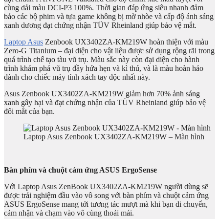
cùng dải màu DCI-P3 100%. Thời gian đáp ứng siêu nhanh đảm
bảo các bộ phim và tựa game không bị mờ nhòe và cấp độ ánh sáng
xanh dương đạt chứng nhận TÜV Rheinland giúp bảo vệ mắt.
Laptop Asus
Zenbook UX3402ZA-KM219W hoàn thiện với màu
Zero-G Titanium – đại diện cho vật liệu được sử dụng rộng rãi trong
quá trình chế tạo tàu vũ trụ. Màu sắc này còn đại diện cho hành
trình khám phá vũ trụ đầy hứa hẹn và kì thú, và là màu hoàn hảo
dành cho chiếc máy tính xách tay độc nhất này.
Asus Zenbook UX3402ZA-KM219W giảm hơn 70% ảnh sáng
xanh gây hại và đạt chứng nhận của TÜV Rheinland giúp bảo vệ
đôi mắt của bạn.
Laptop Asus Zenbook UX3402ZA-KM219W – Màn hình
Bàn phím và chuột cảm ứng ASUS ErgoSense
Với Laptop Asus ZenBook UX3402ZA-KM219W người dùng sẽ
được trải nghiệm đầu vào vô song với bàn phím và chuột cảm ứng
ASUS ErgoSense mang tới tương tác mượt mà khi bạn di chuyển,
cảm nhận và chạm vào vô cùng thoải mái.