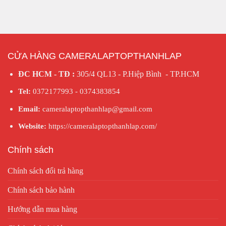
CỬA HÀNG CAMERALAPTOPTHANHLAP
.
ĐC HCM - TĐ :
305/4 QL13 - P.Hiệp Bình - TP.HCM
Bảo Mật & Độ Tin Cậy Cao
Tel:
0372177993 - 0374383854
Máy được trang bị chip TPM 2.0, hỗ trợ bảo mật dữ liệu và
Email:
cameralaptopthanhlap@gmail.com
tương thích tốt với Windows Hello. Bàn phím chống tràn,
Website:
https://cameralaptopthanhlap.com/
TrackPoint đặc trưng của ThinkPad giúp tăng độ chính xác
khi thao tác.
Chính sách
Chính sách đổi trả hàng
Chính sách bảo hành
Hướng dẫn mua hàng