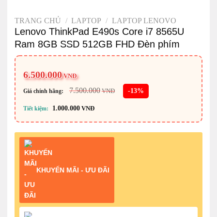
TRANG CHỦ
/
LAPTOP
/
LAPTOP LENOVO
Lenovo ThinkPad E490s Core i7 8565U
Ram 8GB SSD 512GB FHD Đèn phím
6.500.000
VNĐ
7.500.000
-13%
VNĐ
Giá chính hãng:
1.000.000
VNĐ
Tiết kiệm:
KHUYẾN MÃI - ƯU ĐÃI