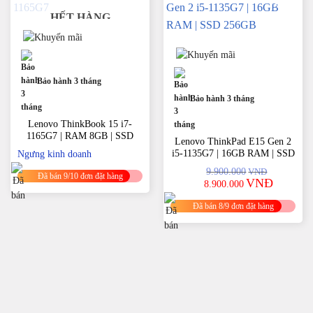
-10%
-10%
HẾT HÀNG
ThinkPad E490s nổi bật với thiết kế sang trọng, khung máy
chắc chắn, đạt độ bền chuẩn quân đội Mỹ (MIL-STD-810G).
Trọng lượng chỉ khoảng
1.68kg
, cực kỳ tiện lợi cho dân văn
phòng, sales, hay sinh viên cần di chuyển nhiều
Bảo hành 3 tháng
Bảo hành 3 tháng
Lenovo ThinkBook 15 i7-
1165G7 | RAM 8GB | SSD
Lenovo ThinkPad E15 Gen 2
512GB | MX450 FHD 99%
i5-1135G7 | 16GB RAM | SSD
Ngưng kinh doanh
256GB
9.900.000
VNĐ
Đã bán 9/10 đơn đặt hàng
Giá
Giá
VNĐ
8.900.000
gốc
hiện
là:
tại
Đã bán 8/9 đơn đặt hàng
9.900.000VNĐ.
là:
8.900.00