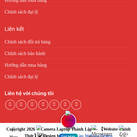
Hướng dẫn mua hàng
Chính sách đại lý
Liên kết
Chính sách đổi trả hàng
Chính sách bảo hành
Hướng dẫn mua hàng
Chính sách đại lý
Liên hệ với chúng tôi
Copyright 2026 © Camera Laptop Thành Lập ⭐️- 【Website Chính
Thức】✔️ Design by
Thành Lập Website Design
Gọi ngay
Menu
Liên Hệ
Messenger
Zalo