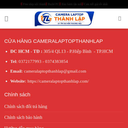
Skip
Free ship nội thành
Build PC
Bảo hành tận nơi
Cam kết giá tốt nhất
to
content
CỬA HÀNG CAMERALAPTOPTHANHLAP
ĐC HCM - TĐ :
305/4 QL13 - P.Hiệp Bình - TP.HCM
Tel:
0372177993 - 0374383854
Email:
cameralaptopthanhlap@gmail.com
Website:
https://cameralaptopthanhlap.com/
Chính sách
Chính sách đổi trả hàng
Chính sách bảo hành